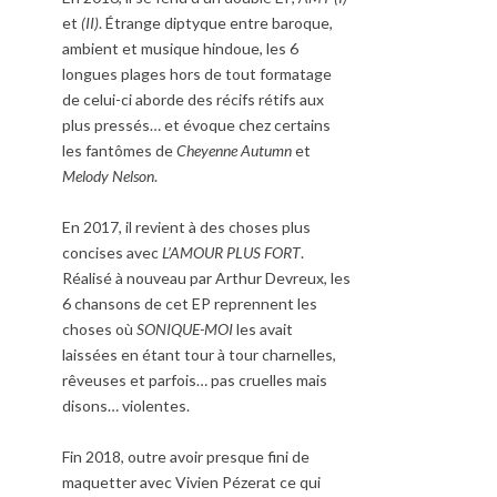
et
(II)
. Étrange diptyque entre baroque,
ambient et musique hindoue, les 6
longues plages hors de tout formatage
de celui-ci aborde des récifs rétifs aux
plus pressés… et évoque chez certains
les fantômes de
Cheyenne Autumn
et
Melody Nelson
.
En 2017, il revient à des choses plus
concises avec
L’AMOUR PLUS FORT
.
Réalisé à nouveau par Arthur Devreux, les
6 chansons de cet EP reprennent les
choses où
SONIQUE-MOI
les avait
laissées en étant tour à tour charnelles,
rêveuses et parfois… pas cruelles mais
disons… violentes.
Fin 2018, outre avoir presque fini de
maquetter avec Vivien Pézerat ce qui