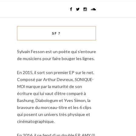
SF ?
Sylvain Fesson est un poète qui s’entoure
de musiciens pour faire bouger les lignes.
En 2015, il sort son premier EP sur le net.
Composé par Arthur Devreux,
SONIQUE-
MOI
marque par la maturité de son
écriture qui lui vaut d’être comparé à
Bashung, Diabologum et Yves Simon, la
bravoure du morceau-titre et les 6 clips
qui posent un univers très physique et
cinématographique.
En 2016, il se fend d’un double EP,
AMY (I)