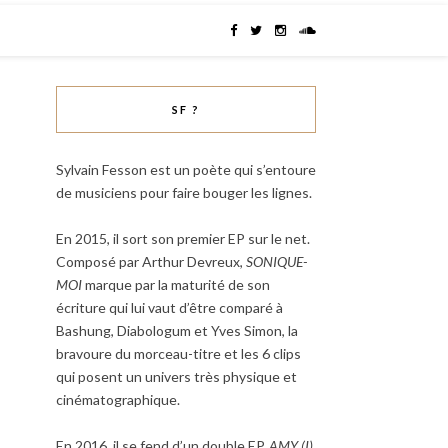
SF ?
Sylvain Fesson est un poète qui s’entoure
de musiciens pour faire bouger les lignes.
En 2015, il sort son premier EP sur le net.
Composé par Arthur Devreux,
SONIQUE-
MOI
marque par la maturité de son
écriture qui lui vaut d’être comparé à
Bashung, Diabologum et Yves Simon, la
bravoure du morceau-titre et les 6 clips
qui posent un univers très physique et
cinématographique.
En 2016, il se fend d’un double EP,
AMY (I)