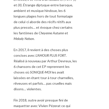
et
(II)
. Étrange diptyque entre baroque,
ambient et musique hindoue, les 6
longues plages hors de tout formatage
de celui-ci aborde des récifs rétifs aux
plus pressés… et évoque chez certains
les fantômes de
Cheyenne Autumn
et
Melody Nelson
.
En 2017, il revient à des choses plus
concises avec
L’AMOUR PLUS FORT
.
Réalisé à nouveau par Arthur Devreux, les
6 chansons de cet EP reprennent les
choses où
SONIQUE-MOI
les avait
laissées en étant tour à tour charnelles,
rêveuses et parfois… pas cruelles mais
disons… violentes.
Fin 2018, outre avoir presque fini de
maquetter avec Vivien Pézerat ce qui