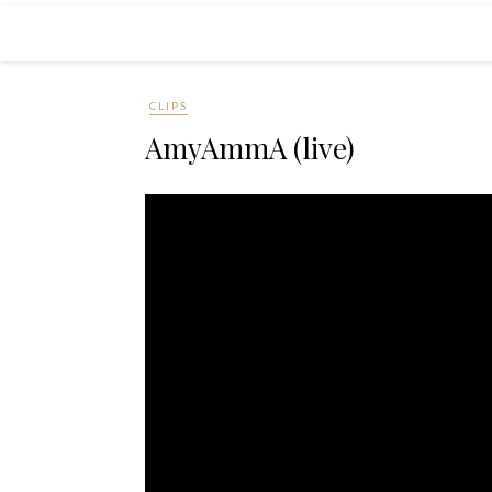
CLIPS
AmyAmmA (live)