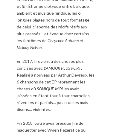
et
(II)
. Étrange diptyque entre baroque,
ambient et musique hindoue, les 6
longues plages hors de tout formatage
de celui-ci aborde des récifs rétifs aux
plus pressés… et évoque chez certains
les fantômes de
Cheyenne Autumn
et
Melody Nelson
.
En 2017, il revient à des choses plus
concises avec
L’AMOUR PLUS FORT
.
Réalisé à nouveau par Arthur Devreux, les
6 chansons de cet EP reprennent les
choses où
SONIQUE-MOI
les avait
laissées en étant tour à tour charnelles,
rêveuses et parfois… pas cruelles mais
disons… violentes.
Fin 2018, outre avoir presque fini de
maquetter avec Vivien Pézerat ce qui