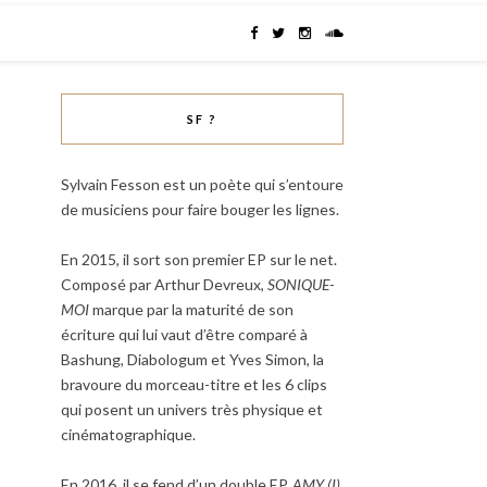
SF ?
Sylvain Fesson est un poète qui s’entoure
de musiciens pour faire bouger les lignes.
En 2015, il sort son premier EP sur le net.
Composé par Arthur Devreux,
SONIQUE-
MOI
marque par la maturité de son
écriture qui lui vaut d’être comparé à
Bashung, Diabologum et Yves Simon, la
bravoure du morceau-titre et les 6 clips
qui posent un univers très physique et
cinématographique.
En 2016, il se fend d’un double EP,
AMY (I)