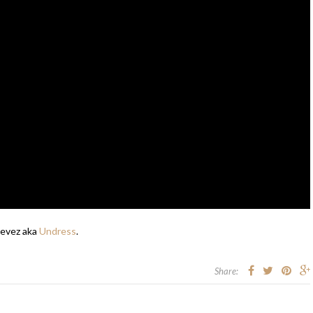
 Nevez aka
Undress
.
Share: